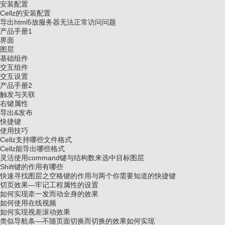
安装配置
Cellz的安装配置
导出html5放服务器无法正常访问问题
产品手册1
界面
图层
基础组件
交互组件
交互设置
产品手册2
触发与关联
右键属性
导出&发布
快捷键
使用技巧
Cellz支持哪些文件格式
Cellz能导出哪些格式
灵活使用command键与结构数来选中目标图层
Shift键的作用有哪些
快速寻找图层之空格键的作用与两个你需要知道的快捷键
切页效果—牢记工程属性的设置
如何实现牵一发而动全身的效果
如何使用在线视频
如何实现视差滚动效果
类似导航条—不随页面切换而切换的效果如何实现