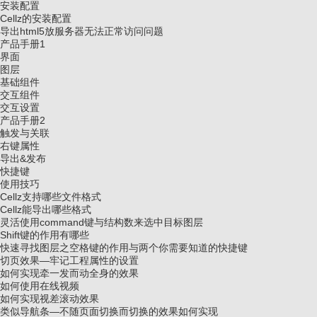
安装配置
Cellz的安装配置
导出html5放服务器无法正常访问问题
产品手册1
界面
图层
基础组件
交互组件
交互设置
产品手册2
触发与关联
右键属性
导出&发布
快捷键
使用技巧
Cellz支持哪些文件格式
Cellz能导出哪些格式
灵活使用command键与结构数来选中目标图层
Shift键的作用有哪些
快速寻找图层之空格键的作用与两个你需要知道的快捷键
切页效果—牢记工程属性的设置
如何实现牵一发而动全身的效果
如何使用在线视频
如何实现视差滚动效果
类似导航条—不随页面切换而切换的效果如何实现