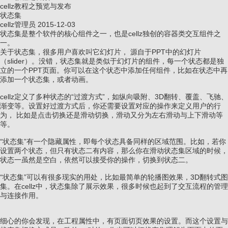
cellz教程之预览与发布
状态集
cellz管理员
2015-12-03
状态集是整个软件的核心组件之一，也是cellz独创的容器类交互组件之
一。
关于状态集，很多用户喜欢叫它幻灯片， 源自于PPT中的幻灯片
（slider）。没错，状态集就是类似于幻灯片的组件，每一个状态都是独
立的一个PPT页面。你可以在这个状态中添加任何组件，比如在状态中再
添加一个状态集，或者动画。
cellz定义了多种状态的“过渡方式”，如纵向吸附、3D翻转、覆盖、飞驰、
渐变等。设置好过渡方式后，你还需要设置对应的操作来定义用户的行
为， 比如是点击切换还是滑动切换，滑动又分为左右滑动与上下滑动等
等。
“状态集”有一个隐藏属性，即每个状态具备同样的区域范围。比如，若你
设置两个状态，但只有状态二有内容，那么你在滑动状态集区域的时候，
状态一虽然是空白，依然可以接受你的操作，切换到状态二。
“状态集”可以有很多现实的用处，比如最简单的轮播图效果，3D翻转式图
集。在cellz中，状态集除了展示效果，很多时候也起到了交互流程的管理
与连接作用。
细心的你会发现，在工程属性中，有页面切页效果的设置。而这个设置与