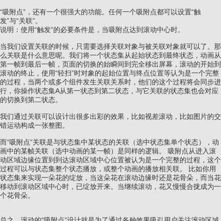
“吸附点”，还有一个很强大的功能。任何一个吸附点都可以设置“触
发”与“关联”。
说明：使用“触发”的必要条件是，当吸附点达到滚动中心时。
当我们设置关联的时候，只需要选择关联对象与被关联对象就可以了。那
么关联是什么意思呢。我们将一个状态集从起始状态到最终状态，动画从
第一帧到最后一帧，页面的切换的始瞬间到完全移出屏幕，滚动的开始到
滚动的终止，使用“轻扫”时对象的起始位置与终点位置等认为是一个完整
的过程，当两个或多个组件发生关联关系时，他们的这个过程将会同步进
行，你操作状态集A从第一状态到第二状态，与它关联的状态集也会对应
的切换到第二状态。
我们通过关联可以设计出很多出彩的效果，比如视差滚动，比如图片的交
错运动构成一张整图。
而“吸附点”关联是与状态集中某状态的关联（选中状态集单个状态），动
画中的某帧关联（选中动画的某一帧）是同样的逻辑。 吸附点从进入滚
动区域边缘位置到到达滚动区域中心位置被认为是一个完整的过程，这个
过程可以与状态集整个状态播放，或整个动画的播放相关联。 比如你用
状态集来实现一朵花的绽放，当这朵花在滚动边缘时还是花骨朵，而当花
移动到滚动区域中心时，已绽放开来。当继续滚动，花又慢慢合拢成为一
个花骨朵。
总之，滚动的“吸附点”设计就是为了通过各种效果吸引用户关注滚动区域