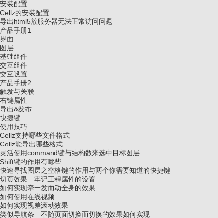
安装配置
Cellz的安装配置
导出html5放服务器无法正常访问问题
产品手册1
界面
图层
基础组件
交互组件
交互设置
产品手册2
触发与关联
右键属性
导出&发布
快捷键
使用技巧
Cellz支持哪些文件格式
Cellz能导出哪些格式
灵活使用command键与结构数来选中目标图层
Shift键的作用有哪些
快速寻找图层之空格键的作用与两个你需要知道的快捷键
切页效果—牢记工程属性的设置
如何实现牵一发而动全身的效果
如何使用在线视频
如何实现视差滚动效果
类似导航条—不随页面切换而切换的效果如何实现