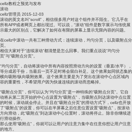
cellz教程之预览与发布
滚动
cellz管理员
2015-12-03
滚动的英文名叫“scroll”，相信很多用户对这个组件并不陌生。它几乎在
所有APP或者网页上都出现过。可以说，“滚动”组件是数字展示与传统展
示最大的区别点，它解决了如何在有限的屏幕上显示无限内容的问题。
在cellz中滚动一共有三种滑动方式：连续滚动，均匀分页，以及吸附点分
页。
相信大家对于“连续滚动”都清楚是怎么回事。我们重点说说“均匀分
页”与“吸附点分页”。
“均匀分页”，自动将滚动中所有内容按照滑动方向的设置（垂直/水平），
等分成若干份，当最后一页不足时将会留白补足。这个效果如同状态集的
横向吸附/纵向吸附效果。这个效果主要是为了突出在滚动中心点区域内
容的重要性，不希望用户因为快速连续的滚动而忽略掉。
“吸附点分页”，你可以认为“均匀分页”是一种特殊的“吸附点分页”。它自
动将从第二页开始的中心点设置为“吸附点”，当吸附点到达滚动中点位置
的时候，滚动就会停止。并且在“吸附点分页”的滑动方式下，cellz也开放
了“吸附点”的设置，你可以在半屏幕之后任意位置设置“吸附点”，按滚动
方向滑动，此“吸附点”到达滚动中心位置时，滚动将停止。除非你继续进
行滑动操作。
那么使用“吸附点”，你就可以让用户的注意力集中在任意你想让用户注意
的地方。