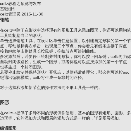
cellz教程之预览与发布
基础组件
cellz管理员
2015-11-30
钢笔
在cellz中除了在形状中选择现有的图形工具来添加图形，你还可以用钢笔
工具绘制您自己的形状。
单击选择钢笔工具，在设计区单击任意位置，以创建自定形状的第一个节
点，移动鼠标再次单击，出现第二个节点，你会看见有线条连接了两点，
接着继续单击别处且长按鼠标，拖拽节点可绘制曲线。
多次添加后，若要停止绘制并封闭形状，你可以按下回车键，cellz将为你
自动封闭该路径，生成一个图形，或者你也可以点按添加的第一个节点，
也将生成一个封闭图形。
若要停止绘制并保持形状打开状态，以便稍后处理它，那么你可以按esc
键退出编辑模式，cellz将生成一条非封闭路径。
对于选择和添加新节点的操作方法同图形工具是一样的。
图形
在cellz中提供了多种不同的形状供你使用，基本的图形有矩形、圆形、多
边形等，它的添加方式和图层的添加方式是一样的，详见图层添加。
编辑图形