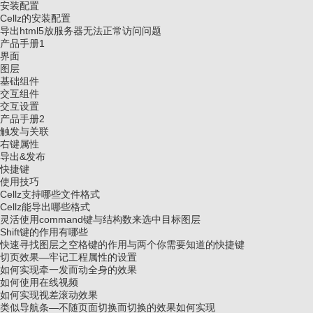
安装配置
Cellz的安装配置
导出html5放服务器无法正常访问问题
产品手册1
界面
图层
基础组件
交互组件
交互设置
产品手册2
触发与关联
右键属性
导出&发布
快捷键
使用技巧
Cellz支持哪些文件格式
Cellz能导出哪些格式
灵活使用command键与结构数来选中目标图层
Shift键的作用有哪些
快速寻找图层之空格键的作用与两个你需要知道的快捷键
切页效果—牢记工程属性的设置
如何实现牵一发而动全身的效果
如何使用在线视频
如何实现视差滚动效果
类似导航条—不随页面切换而切换的效果如何实现