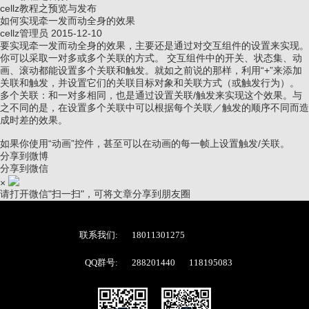
cellz教程之预览与发布
如何实现牵一发而动全身的效果
cellz管理员
2015-12-10
要实现牵一发而动全身的效果，主要还是通过对交互组件的设置来实现。
你可以采取一对多或多个关联的方式。 交互组件中的开关、状态集、动
画、滚动都能设置多个关联和触发。就如之前说的那样，利用“+”来添加
关联和触发，并设置它们的关联目标对象和关联方式（或触发行为）。
多个关联：和一对多相同，也是通过设置关联/触发来实现这个效果。与
之不同的是，在设置多个关联中可以根据每个关联／触发的顺序不同而造
成时差的效果。
如果你使用“动画”控件，甚至可以在动画的每一帧上设置触发/关联。
分享到微博
分享到微信
×
请打开微信"扫一扫"，可将文章分享到朋友圈
联系我们:
18011301275
QQ群号:
288201440
118195083