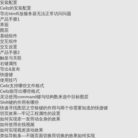
安装配置
Cellz的安装配置
导出html5放服务器无法正常访问问题
产品手册1
界面
图层
基础组件
交互组件
交互设置
产品手册2
触发与关联
右键属性
导出&发布
快捷键
使用技巧
Cellz支持哪些文件格式
Cellz能导出哪些格式
灵活使用command键与结构数来选中目标图层
Shift键的作用有哪些
快速寻找图层之空格键的作用与两个你需要知道的快捷键
切页效果—牢记工程属性的设置
如何实现牵一发而动全身的效果
如何使用在线视频
如何实现视差滚动效果
类似导航条—不随页面切换而切换的效果如何实现