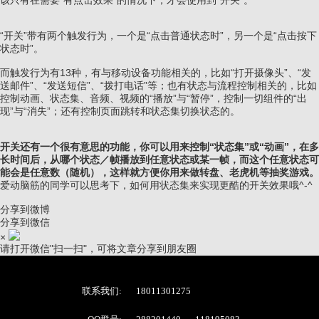
该只有在需要“有点击效果”的情况下，才会使用到“开关”。
“开关”带有两个触发行为，一个是“点击普通状态时”，另一个是“点击按下
状态时”。
而触发行为有13种，有与移动设备功能相关的，比如“打开摄像头”、“发
送邮件”、“发送短信”、“拨打电话”等；也有状态与流程控制相关的，比如
控制动画、状态集、音频、视频的“播放”与“暂停”，控制一切组件的“出
现”与“消失”；还有控制页面跳转和状态集切换状态的。
开关还有一个很有意思的功能，你可以用来控制“状态集”或“动画”，在多
长时间后，从哪个状态／帧播放到任意状态或某一帧，而这个任意状态可
能会是任意数（随机），这样就方便你用来做转盘、老虎机等抽奖游戏。
爱动脑筋的同学可以思考下，如何用状态集来实现更酷的开关效果哦^-^
分享到微博
分享到微信
×
请打开微信"扫一扫"，可将文章分享到朋友圈
联系我们:
18011301275