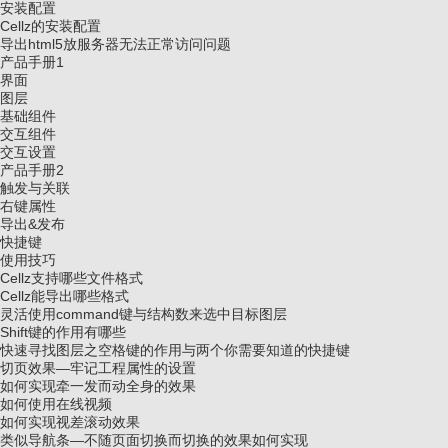
安装配置
Cellz的安装配置
导出html5放服务器无法正常访问问题
产品手册1
界面
图层
基础组件
交互组件
交互设置
产品手册2
触发与关联
右键属性
导出&发布
快捷键
使用技巧
Cellz支持哪些文件格式
Cellz能导出哪些格式
灵活使用command键与结构数来选中目标图层
Shift键的作用有哪些
快速寻找图层之空格键的作用与两个你需要知道的快捷键
切页效果—牢记工程属性的设置
如何实现牵一发而动全身的效果
如何使用在线视频
如何实现视差滚动效果
类似导航条—不随页面切换而切换的效果如何实现