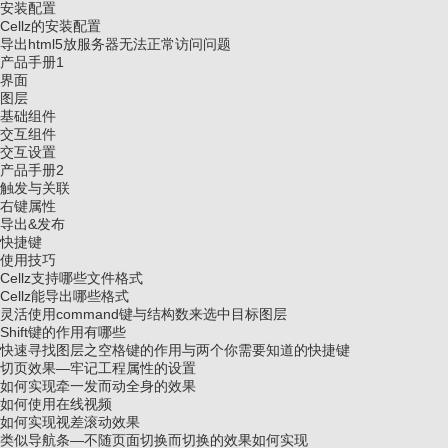
安装配置
Cellz的安装配置
导出html5放服务器无法正常访问问题
产品手册1
界面
图层
基础组件
交互组件
交互设置
产品手册2
触发与关联
右键属性
导出&发布
快捷键
使用技巧
Cellz支持哪些文件格式
Cellz能导出哪些格式
灵活使用command键与结构数来选中目标图层
Shift键的作用有哪些
快速寻找图层之空格键的作用与两个你需要知道的快捷键
切页效果—牢记工程属性的设置
如何实现牵一发而动全身的效果
如何使用在线视频
如何实现视差滚动效果
类似导航条—不随页面切换而切换的效果如何实现